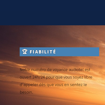
🏆 FIABILITÉ
Notre numéro de voyance audiotel est
ouvert 24h/24 pour que vous soyez libre
d'appeler dès que vous en sentez le
besoin.