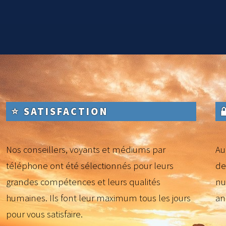
⭐ SATISFACTION
Nos conseillers, voyants et médiums par
Au
téléphone ont été sélectionnés pour leurs
de
grandes compétences et leurs qualités
nu
humaines. Ils font leur maximum tous les jours
an
pour vous satisfaire.