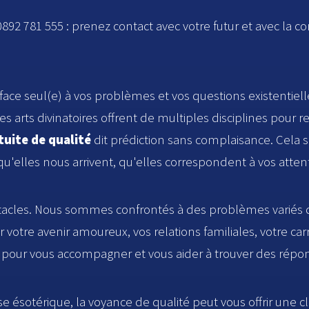
892 781 555 : prenez contact avec votre futur et avec la co
e face seul(e) à vos problèmes et vos questions existentiel
s arts divinatoires offrent de multiples disciplines pour re
uite de qualité
dit prédiction sans complaisance. Cela 
 qu'elles nous arrivent, qu'elles correspondent à vos atten
'obstacles. Nous sommes confrontés à des problèmes variés
ur votre avenir amoureux, vos relations familiales, votre c
à pour vous accompagner et vous aider à trouver des répo
ise ésotérique, la voyance de qualité peut vous offrir une