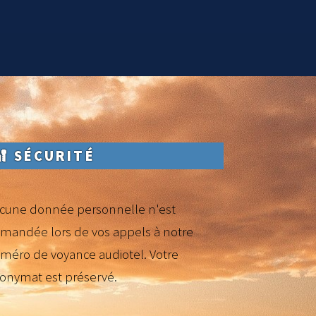
🔐 SÉCURITÉ
cune donnée personnelle n'est
mandée lors de vos appels à notre
méro de voyance audiotel. Votre
onymat est préservé.